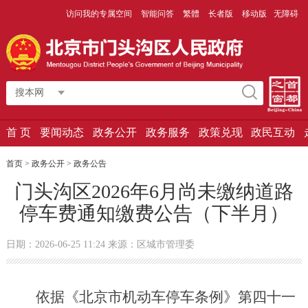
访问我的专属空间
智能问答
繁體
长者版
移动版
无障碍
搜本网
首 页
要闻动态
政务公开
政务服务
政策兑现
政民互动
首页
>
政务公开
>
政务公告
门头沟区2026年6月尚未缴纳道路
停车费通知缴费公告（下半月）
日期：2026-06-25 11:24 来源：区城市管理委
依据《北京市机动车停车条例》第
四十一