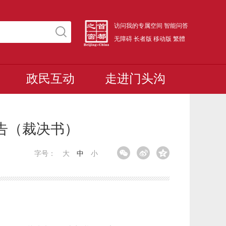
访问我的专属空间
智能问答
无障碍
长者版
移动版
繁體
政民互动
走进门头沟
公告（裁决书）
字号：
大
中
小