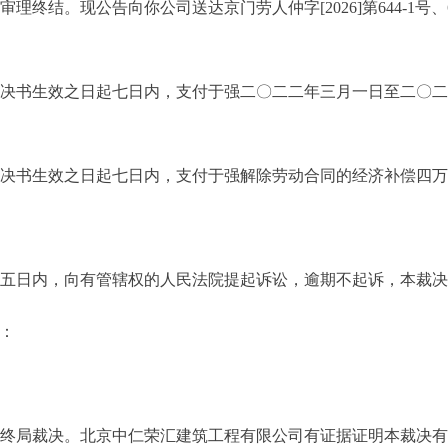
。现公告向你公司送达京门劳人仲字[2026]第644-1号、644-
裁决书生效之日起七日内，支付于强二〇二二年三月一日至二〇
裁决书生效之日起七日内，支付于强解除劳动合同的经济补偿四
十五日内，向有管辖权的人民法院提起诉讼，逾期不起诉，本裁
下：
为终局裁决。北京中仁荣汇建筑工程有限公司有证据证明本裁决