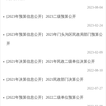
2023-08-04
[2023年预算信息公开]
2023二级预算公开
2023-02-24
[2023年预算信息公开]
2023年门头沟区民政局部门预算公
开
2023-02-09
[2021年决算信息公开]
2021年民政二级单位决算公开
2022-08-10
[2021年决算信息公开]
2021民政部门决算公开
2022-07-27
[2022年预算信息公开]
2022二级单位预算公开