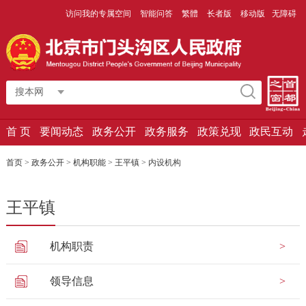
访问我的专属空间
智能问答
繁體
长者版
移动版
无障碍
搜本网
首 页
要闻动态
政务公开
政务服务
政策兑现
政民互动
首页
>
政务公开
>
机构职能
>
王平镇
>
内设机构
王平镇
机构职责
领导信息