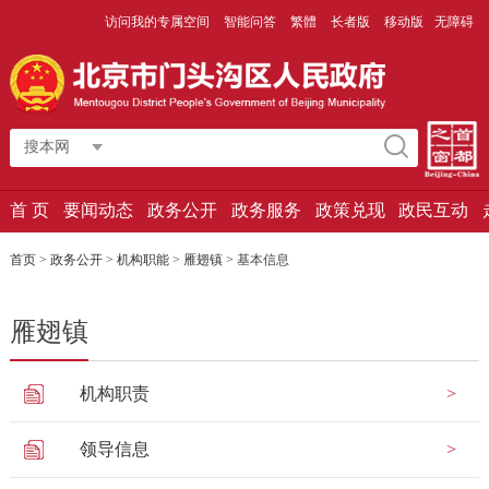
访问我的专属空间
智能问答
繁體
长者版
移动版
无障碍
搜本网
首 页
要闻动态
政务公开
政务服务
政策兑现
政民互动
首页
>
政务公开
>
机构职能
>
雁翅镇
>
基本信息
雁翅镇
机构职责
领导信息