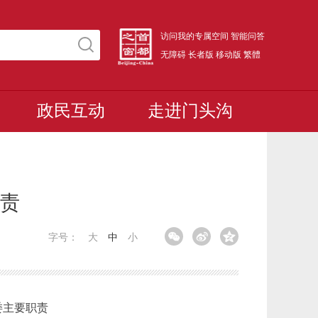
访问我的专属空间
智能问答
无障碍
长者版
移动版
繁體
政民互动
走进门头沟
职责
字号：
大
中
小
委主要职责