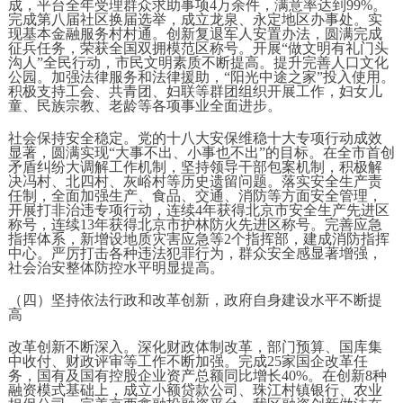
成，平台全年受理群众求助事项4万余件，满意率达到99%。
完成第八届社区换届选举，成立龙泉、永定地区办事处。实
现基本金融服务村村通。创新复退军人安置办法，圆满完成
征兵任务，荣获全国双拥模范区称号。开展“做文明有礼门头
沟人”全民行动，市民文明素质不断提高。提升完善人口文化
公园。加强法律服务和法律援助，“阳光中途之家”投入使用。
积极支持工会、共青团、妇联等群团组织开展工作，妇女儿
童、民族宗教、老龄等各项事业全面进步。
社会保持安全稳定。党的十八大安保维稳十大专项行动成效
显著，圆满实现“大事不出、小事也不出”的目标。在全市首创
矛盾纠纷大调解工作机制，坚持领导干部包案机制，积极解
决冯村、北四村、灰峪村等历史遗留问题。落实安全生产责
任制，全面加强生产、食品、交通、消防等方面安全管理，
开展打非治违专项行动，连续4年获得北京市安全生产先进区
称号，连续13年获得北京市护林防火先进区称号。完善应急
指挥体系，新增设地质灾害应急等2个指挥部，建成消防指挥
中心。严厉打击各种违法犯罪行为，群众安全感显著增强，
社会治安整体防控水平明显提高。
（四）坚持依法行政和改革创新，政府自身建设水平不断提
高
改革创新不断深入。深化财政体制改革，部门预算、国库集
中收付、财政评审等工作不断加强。完成25家国企改革任
务，国有及国有控股企业资产总额同比增长40%。在创新8种
融资模式基础上，成立小额贷款公司、珠江村镇银行、农业