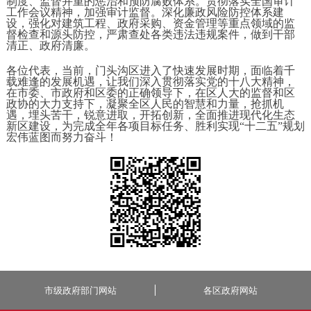
制度、监督并重的惩治和预防腐败体系。贯彻落实全国审计
工作会议精神，加强审计监督。深化廉政风险防控体系建
设，强化对建筑工程、政府采购、资金管理等重点领域的监
督检查和源头防控，严肃查处各类违法违规案件，做到干部
清正、政府清廉。
各位代表，当前，门头沟区进入了快速发展时期，面临着千
载难逢的发展机遇，让我们深入贯彻落实党的十八大精神，
在市委、市政府和区委的正确领导下，在区人大的监督和区
政协的大力支持下，凝聚全区人民的智慧和力量，抢抓机
遇，埋头苦干，锐意进取，开拓创新，全面推进现代化生态
新区建设，为完成全年各项目标任务、胜利实现“十二五”规划
宏伟蓝图而努力奋斗！
市级政府部门网站
各区政府网站