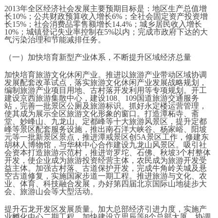
2013年全区经济社会发展主要预期目标是：地区生产总值增
长10%；公共财政预算收入增长6%；全社会固定资产投资增
长15%；社会消费品零售额增长14.4%；城乡居民收入增长
10%；城镇登记失业率控制在5%以内；完成市政府下达的大
气污染治理和节能减排任务。
（一）加快培育新型产业体系，不断提升区域经济总量
加快培育旅游文化休闲产业。推进以旅游产业带动区域协调
发展配套改革试点，落实旅游文化休闲产业发展战略规划，
编制旅游产业项目用地、古村落开发利用等专项规划。开工
建设京西旅游集散中心，建设108、109国道旅游交通服务
站，完善一批景区公厕及旅游标识。抓好永定楼运营管理，
使其成为展示全区旅游文化形象的窗口。打造潭柘寺、斋
堂、妙峰山、九龙山、定都峰等十大旅游风景区，提升定都
峰等景区配套服务设施，推出南石洋大峡谷、杨家峪、阳坡
元等一批新景区景点，推进潭戒景区创5A景区工作，修建东
胡林人博物馆，与华林中心合作建设九龙山风景区。吸引社
会资本打造旅游示范村，推进岢罗坨、石佛、秋坡3个村整体
开发，使企业成为旅游投资经营主体，农民成为旅游开发受
益主体。加强古村落、古道保护开发，完成牛角岭关城及悬
空古道修复，实施国家步道一期工程。推进旅游与文化、农
业、体育、科技融合发展，办好第四届北京国际山地徒步大
会、旅游山会等大型活动。
提升石龙开发区发展质量。加大总部经济引进力度，实施产
业孵化中心二期工程，加快建设立思辰等8个总部大厦，协调