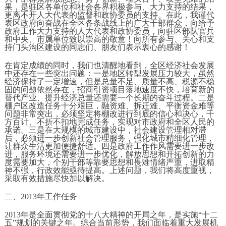
果，是驻区各单位和社会各界积极参与、大力支持的结果，
更离不开人大代表的监督和政协委员的支持。在此，我谨代
表区政府向奋战在全区各条战线上的广大干部群众，向给予
政府工作大力支持的人大代表和政协委员，向驻区部队官兵
和中央、市属单位致以崇高的敬意！向所有参与、关心和支
持门头沟区建设的同志们、朋友们表示衷心的感谢！
在肯定成绩的同时，我们也清醒地看到，全区经济社会发展
中还存在一些突出问题：一是地区转型发展压力较大，虽然
经济保持了一定增速，但是总量不足、质量不高、税源不稳
固的问题依然存在，招商引资项目落地速度不快，培育新的
替代产业、提升经济总量还需要一个长期的奋斗过程。二是
棚户区改造任务十分艰巨，融资难、拆迁难、平衡资金难等
问题非常突出，必须坚定将棚改进行到底的信心和决心，千
方百计、不折不扣地完成任务，实现对市政府和全区人民的
承诺。三是在大规模的城市建设中，社会建设管理相对滞
后，必须进一步创新社会管理服务，强化城市精细化管理，
让群众生活更加便捷舒适。四是政府工作作风需要进一步改
进，服务环境还需要进一步优化，解放思想和开拓创新的力
度需要加大，个别干部等靠要思想和畏难情绪严重，进取精
神不强，行政效能亟待提高。上述问题，我们将高度重视，
采取有效措施尽快加以解决。
二、2013年工作任务
2013年是全面贯彻党的十八大精神的开局之年，是实施“十二
五”规划的关键之年。综合当前形势，我们面临着重大发展机