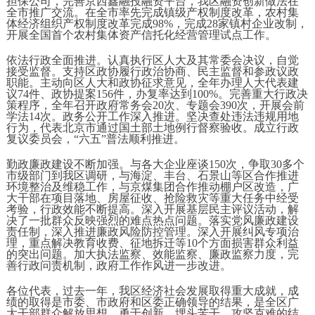
担保公司，完善京西鑫融投融资平台，我区融资创新做法在
全市推广交流。在全市率先完成镇级产权制度改革，农村集
体经济组织产权制度改革完成98%，完成28家镇村企业改制，
开展全国首个农村集体资产信托化经营管理试点工作。
依法行政全面推进。认真执行区人大及其常委会决议，自觉
接受监督。支持区政协履行政治协商、民主监督和参政议政
职能。主动向区人大和政协征求意见，全年办理人大代表建
议74件、政协提案156件，办复率达到100%。完善重大行政决
策程序，全年召开政府常务会20次、专题会390次，开展会前
学法14次。政务公开工作深入推进。坚决查处违法违规用地
行为，代表北京市通过国土部土地例行督察验收。成立行政
复议委员会，“六五”普法顺利推进。
勤政廉政建设不断加强。与各大企业座谈150次，争取30多个
市级部门到我区调研，与海淀、丰台、石景山等区合作推进
环境整治及维稳工作，与京煤集团合作推动棚户区改造，广
大干部在项目落地、房屋征收、抢险救灾等重大任务中经受
考验，行政效能不断提高。深入开展基层民主评议活动，解
决了一批群众反映强烈的难点热点问题。落实党风廉政建设
责任制，深入推进廉政风险防控管理。深入开展纠风专项治
理，重点解决教育收费、征地拆迁等10个方面损害群众利益
的突出问题。加大执法监察、效能监察、廉政监察力度，完
善行政问责机制，政府工作作风进一步改进。
各位代表，过去一年，我区经济社会发展取得重大成就，成
绩的取得是市委、市政府和区委正确领导的结果，是全区广
大干部群众解放思想、勇于创新、埋头苦干、攻坚克难的结