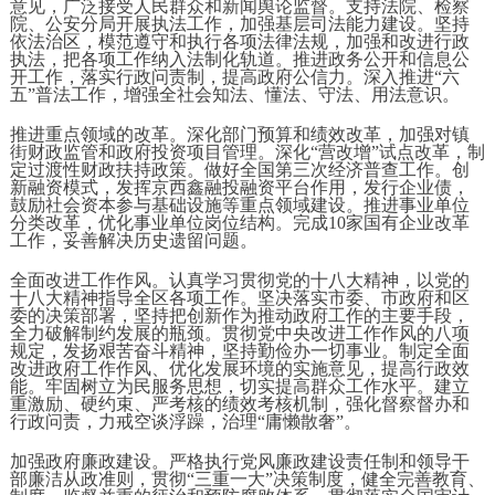
意见，广泛接受人民群众和新闻舆论监督。支持法院、检察
院、公安分局开展执法工作，加强基层司法能力建设。坚持
依法治区，模范遵守和执行各项法律法规，加强和改进行政
执法，把各项工作纳入法制化轨道。推进政务公开和信息公
开工作，落实行政问责制，提高政府公信力。深入推进“六
五”普法工作，增强全社会知法、懂法、守法、用法意识。
推进重点领域的改革。深化部门预算和绩效改革，加强对镇
街财政监管和政府投资项目管理。深化“营改增”试点改革，制
定过渡性财政扶持政策。做好全国第三次经济普查工作。创
新融资模式，发挥京西鑫融投融资平台作用，发行企业债，
鼓励社会资本参与基础设施等重点领域建设。推进事业单位
分类改革，优化事业单位岗位结构。完成10家国有企业改革
工作，妥善解决历史遗留问题。
全面改进工作作风。认真学习贯彻党的十八大精神，以党的
十八大精神指导全区各项工作。坚决落实市委、市政府和区
委的决策部署，坚持把创新作为推动政府工作的主要手段，
全力破解制约发展的瓶颈。贯彻党中央改进工作作风的八项
规定，发扬艰苦奋斗精神，坚持勤俭办一切事业。制定全面
改进政府工作作风、优化发展环境的实施意见，提高行政效
能。牢固树立为民服务思想，切实提高群众工作水平。建立
重激励、硬约束、严考核的绩效考核机制，强化督察督办和
行政问责，力戒空谈浮躁，治理“庸懒散奢”。
加强政府廉政建设。严格执行党风廉政建设责任制和领导干
部廉洁从政准则，贯彻“三重一大”决策制度，健全完善教育、