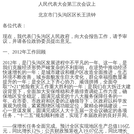
人民代表大会第三次会议上
北京市门头沟区区长王洪钟
各位代表：
现在，我代表门头沟区人民政府，向大会报告工作，请予审
议，并请各位政协委员提出意见。
一、2012年工作回顾
2012年，是门头沟区发展进程中不平凡的一年。这一年，是
我们克服经济形势严峻复杂的不利影响，在逆势中推动经济
快速增长的一年；是城市建设和棚户区改造全面推进，生态
环境不断改善，城乡面貌发生巨大变化，群众幸福指数显著
提升的一年；是全区上下齐心协力、顽强拼搏，全面夺
取“7•21”抢险救灾工作重大胜利的一年；是我们在大拆迁大建
设背景下，全面加大安保维稳和矛盾排查调处工作力度，确
保地区安全稳定，圆满完成党的十八大服务保障任务的一
年。在市委、市政府和区委的正确领导下，区政府以科学发
展观为统领，紧紧围绕区域功能定位，聚精会神搞建设，一
心一意谋发展，圆满完成区人大十五届一次会议确定的各项
任务，“十二五”规划顺利推进，实现了本届政府的良好开局。
——保增长任务全面完成。预计全区实现地区生产总值116亿
元，同比增长12%；公共财政预算收入19.07亿元，同比增长