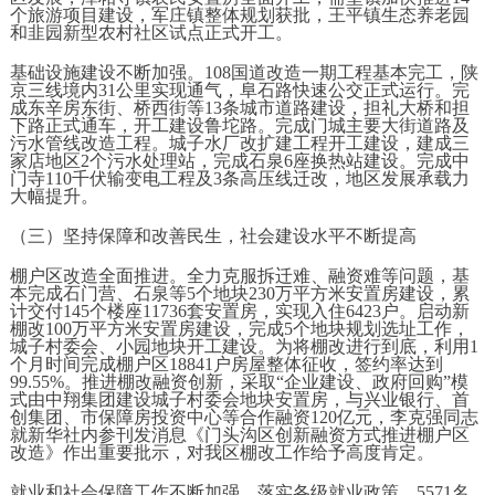
个旅游项目建设，军庄镇整体规划获批，王平镇生态养老园
和韭园新型农村社区试点正式开工。
基础设施建设不断加强。108国道改造一期工程基本完工，陕
京三线境内31公里实现通气，阜石路快速公交正式运行。完
成东辛房东街、桥西街等13条城市道路建设，担礼大桥和担
下路正式通车，开工建设鲁坨路。完成门城主要大街道路及
污水管线改造工程。城子水厂改扩建工程开工建设，建成三
家店地区2个污水处理站，完成石泉6座换热站建设。完成中
门寺110千伏输变电工程及3条高压线迁改，地区发展承载力
大幅提升。
（三）坚持保障和改善民生，社会建设水平不断提高
棚户区改造全面推进。全力克服拆迁难、融资难等问题，基
本完成石门营、石泉等5个地块230万平方米安置房建设，累
计交付145个楼座11736套安置房，实现入住6423户。启动新
棚改100万平方米安置房建设，完成5个地块规划选址工作，
城子村委会、小园地块开工建设。为将棚改进行到底，利用1
个月时间完成棚户区18841户房屋整体征收，签约率达到
99.55%。推进棚改融资创新，采取“企业建设、政府回购”模
式由中翔集团建设城子村委会地块安置房，与兴业银行、首
创集团、市保障房投资中心等合作融资120亿元，李克强同志
就新华社内参刊发消息《门头沟区创新融资方式推进棚户区
改造》作出重要批示，对我区棚改工作给予高度肯定。
就业和社会保障工作不断加强。落实各级就业政策，5571名