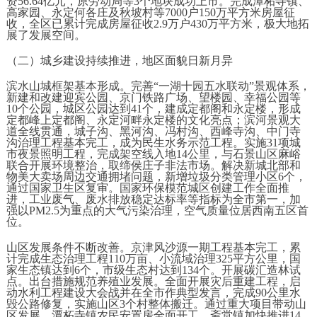
资56.64亿元，原劳动局等3个地块成功上市。完成潭柘寺镇、
高家园、永定何各庄及秋坡村等7000户150万平方米房屋征
收，全区已累计完成房屋征收2.9万户430万平方米，极大地拓
展了发展空间。
（二）城乡建设持续推进，地区面貌日新月异
滨水山城框架基本形成。完善“一湖十园五水联动”景观体系，
新建和改建迎宾公园、京门铁路广场、望楼园、幸福公园等
10个公园，城区公园达到41个，建成定都阁和永定楼，形成
定都峰上定都阁、永定河畔永定楼的文化亮点；滨河景观大
道全线贯通，城子沟、黑河沟、冯村沟、西峰寺沟、中门寺
沟治理工程基本完工，成为民生水务示范工程。实施31项城
市夜景照明工程，完成架空线入地14公里，与石景山区麻峪
联合开展环境整治，取缔侯庄子非法市场。解决新城北部和
物美大卖场周边交通拥堵问题，新增垃圾分类管理小区6个，
通过国家卫生区复审。国家环保模范城区创建工作全面推
进，工业废气、废水排放稳定达标率等指标为全市第一，加
强以PM2.5为重点的大气污染治理，空气质量位居西南五区首
位。
山区发展条件不断改善。京津风沙源一期工程基本完工，累
计完成生态治理工程110万亩、小流域治理325平方公里，国
家生态镇达到6个，市级生态村达到134个。开展碳汇造林试
点。出台措施规范养殖业发展。全面开展灾后重建工程，启
动水利工程建设大会战并在全市作典型发言，完成90公里水
毁公路修复，实施山区3个村整体搬迁。通过重大项目带动山
区发展，潭柘寺镇农民安置房全面开工，斋堂镇加快推进14