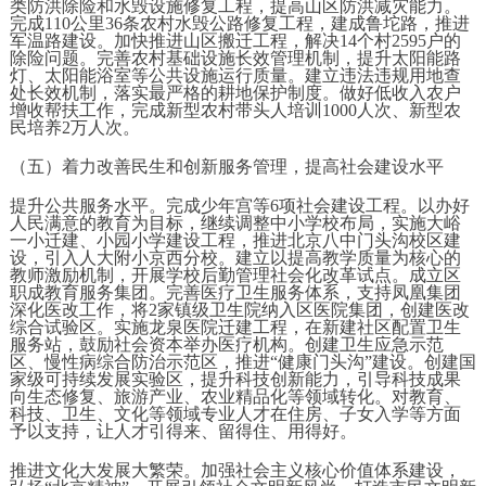
类防洪除险和水毁设施修复工程，提高山区防洪减灾能力。
完成110公里36条农村水毁公路修复工程，建成鲁坨路，推进
军温路建设。加快推进山区搬迁工程，解决14个村2595户的
除险问题。完善农村基础设施长效管理机制，提升太阳能路
灯、太阳能浴室等公共设施运行质量。建立违法违规用地查
处长效机制，落实最严格的耕地保护制度。做好低收入农户
增收帮扶工作，完成新型农村带头人培训1000人次、新型农
民培养2万人次。
（五）着力改善民生和创新服务管理，提高社会建设水平
提升公共服务水平。完成少年宫等6项社会建设工程。以办好
人民满意的教育为目标，继续调整中小学校布局，实施大峪
一小迁建、小园小学建设工程，推进北京八中门头沟校区建
设，引入人大附小京西分校。建立以提高教学质量为核心的
教师激励机制，开展学校后勤管理社会化改革试点。成立区
职成教育服务集团。完善医疗卫生服务体系，支持凤凰集团
深化医改工作，将2家镇级卫生院纳入区医院集团，创建医改
综合试验区。实施龙泉医院迁建工程，在新建社区配置卫生
服务站，鼓励社会资本举办医疗机构。创建卫生应急示范
区、慢性病综合防治示范区，推进“健康门头沟”建设。创建国
家级可持续发展实验区，提升科技创新能力，引导科技成果
向生态修复、旅游产业、农业精品化等领域转化。对教育、
科技、卫生、文化等领域专业人才在住房、子女入学等方面
予以支持，让人才引得来、留得住、用得好。
推进文化大发展大繁荣。加强社会主义核心价值体系建设，