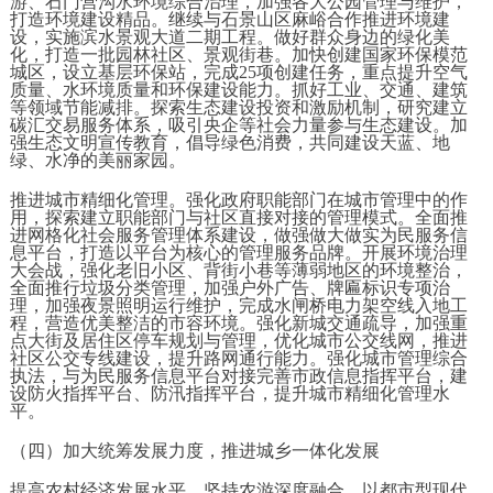
游、石门营沟水环境综合治理，加强各大公园管理与维护，
打造环境建设精品。继续与石景山区麻峪合作推进环境建
设，实施滨水景观大道二期工程。做好群众身边的绿化美
化，打造一批园林社区、景观街巷。加快创建国家环保模范
城区，设立基层环保站，完成25项创建任务，重点提升空气
质量、水环境质量和环保建设能力。抓好工业、交通、建筑
等领域节能减排。探索生态建设投资和激励机制，研究建立
碳汇交易服务体系，吸引央企等社会力量参与生态建设。加
强生态文明宣传教育，倡导绿色消费，共同建设天蓝、地
绿、水净的美丽家园。
推进城市精细化管理。强化政府职能部门在城市管理中的作
用，探索建立职能部门与社区直接对接的管理模式。全面推
进网格化社会服务管理体系建设，做强做大做实为民服务信
息平台，打造以平台为核心的管理服务品牌。开展环境治理
大会战，强化老旧小区、背街小巷等薄弱地区的环境整治，
全面推行垃圾分类管理，加强户外广告、牌匾标识专项治
理，加强夜景照明运行维护，完成水闸桥电力架空线入地工
程，营造优美整洁的市容环境。强化新城交通疏导，加强重
点大街及居住区停车规划与管理，优化城市公交线网，推进
社区公交专线建设，提升路网通行能力。强化城市管理综合
执法，与为民服务信息平台对接完善市政信息指挥平台，建
设防火指挥平台、防汛指挥平台，提升城市精细化管理水
平。
（四）加大统筹发展力度，推进城乡一体化发展
提高农村经济发展水平。坚持农游深度融合，以都市型现代