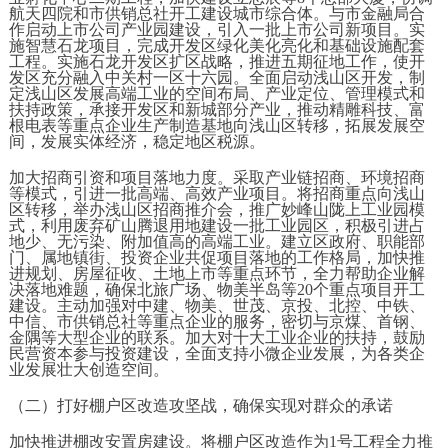
航天四院和市供销总社开工建设城市综合体。与市金融局合
作启动上市公司产业园建设，引入一批上市公司新项目。实
施智慧石龙项目，完成开发区绿化美化亮化和基础设施配套
工程。实施石龙开发区扩区战略，推进五期征地工作，使开
发区充分融入中关村一区十六园。全面启动浅山区开发，制
定浅山区发展高端工业的空间布局、产业定位、管理模式和
扶持政策，承接开发区和新城部分产业，推动精雕科技、富
根电表等重点企业生产制造基地向浅山区转移，拓展发展空
间，发展实体经济，稳定地区税源。
加大招商引资和项目落地力度。采取产业链招商、环境招商
等模式，引进一批高端、高效产业项目。将招商重点向浅山
区转移，举办浅山区招商推介会，推广妙峰山陇上工业园模
式，利用废弃矿山腾退用地建设一批工业园区，积极引进占
地少、无污染、附加值高的高端工业。建立区政府、职能部
门、属地镇街、投资企业共促项目落地的工作格局，加快推
进规划、房屋征收、土地上市等重点环节，全力帮助企业解
决落地难题，确保北旅广场、物美半岛等20个重点项目开工
建设。主动加强对中建、物美、世茂、京投、北控、中铁、
中信、市供销总社等重点企业的服务，密切与京煤、首钢、
金隅等大型企业的联系。加大对十大工业企业的扶持，鼓励
民营资本参与投资建设，全面支持小微企业发展，为各类企
业发展壮大创造空间。
（二）打好棚户区改造攻坚战，确保实现对群众的承诺
加快推进棚改安置房建设。将棚户区改造作为1号工程全力推