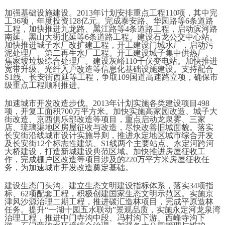
加强基础设施建设。2013年计划安排重点工程110项，其中完
工36项，年度投资128亿元。完成泰安路、华园路等6条道路
工程，加快推进九龙路、黑江路等4条道路工程，启动滨河路
南延、黑山大街北延等6条道路工程。建设石龙公交中心站。
加快推进城子水厂改扩建工程，开工建设门城水厂，启动污
泥处理厂、第二再生水厂工程。开工建设城子集中供热厂、
焦家坡垃圾综合处理厂。建设灰峪110千伏变电站。加快推进
宽带升级、光纤入户改造等信息化基础设施建设。支持配合
S1线、长安街西延等工程，争取109国道高速路立项，确保市
级重点工程顺利推进。
加速城市开发改造步伐。2013年计划实施各类建设项目498
项，开复工面积700万平方米。加快实施高家园改造、城子大
街改造、京西俱乐部改造等项目，重点启动龙泉雾、三家
店、琉璃渠地区房屋征收与改造，尽快改善旧城面貌。落实
长安街沿线城市设计实施导则，推进永定地区城市综合开发
及长安街12个标志性建筑、S1线两个主要站点、永定河跨河
大桥建设，打造新城建设典范区域。加快推进房屋征收工
作，完成棚户区改造等项目涉及的220万平方米房屋征收任
务，为加速城市开发改造奠定基础。
建设生态门头沟。建立生态文明建设指标体系，落实34项指
标、62项配套工程，积极创建国家生态文明示范区。实施京
津风沙源治理二期工程，推进碳汇造林项目，完成平原造林
任务。提升“一湖十园五水联动”景观品质，实施永定河龙泉湾
治理工程，推进中门寺沟中段、冯村沟下游、西峰寺沟下