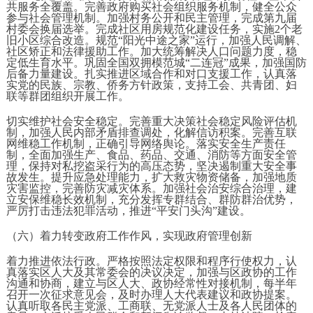
共服务全覆盖。完善政府购买社会组织服务机制，健全公众
参与社会管理机制。加强村务公开和民主管理，完成第九届
村委会换届选举。完成社区用房规范化建设任务，实施2个老
旧小区综合改造。规范“阳光中途之家”运行，加强人民调解、
社区矫正和法律援助工作。加大统筹解决人口问题力度，稳
定低生育水平。巩固全国双拥模范城“二连冠”成果，加强国防
后备力量建设。扎实推进区域合作和对口支援工作，认真落
实党的民族、宗教、侨务方针政策，支持工会、共青团、妇
联等群团组织开展工作。
切实维护社会安全稳定。完善重大决策社会稳定风险评估机
制，加强人民内部矛盾排查调处，化解信访积案。完善互联
网维稳工作机制，正确引导网络舆论。落实安全生产责任
制，全面加强生产、食品、药品、交通、消防等方面安全管
理，保持对私挖盗采行为的高压态势，坚决遏制重大安全事
故发生。提升应急处理能力，扩大救灾物资储备，加强地质
灾害监控，完善防灾减灾体系。加强社会治安综合治理，建
立安保维稳长效机制，充分发挥专群结合、群防群治优势，
严厉打击违法犯罪活动，推进“平安门头沟”建设。
（六）着力转变政府工作作风，实现政府管理创新
着力推进依法行政。严格按照法定权限和程序行使权力，认
真落实区人大及其常委会的决议决定，加强与区政协的工作
沟通和协商，建立与区人大、政协经常性对接机制，每半年
召开一次征求意见会，及时办理人大代表建议和政协提案。
认真听取各民主党派、工商联、无党派人士及各人民团体的