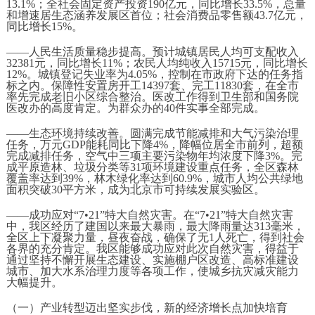
13.1%；全社会固定资产投资190亿元，同比增长33.5%，总量
和增速居生态涵养发展区首位；社会消费品零售额43.7亿元，
同比增长15%。
——人民生活质量稳步提高。预计城镇居民人均可支配收入
32381元，同比增长11%；农民人均纯收入15715元，同比增长
12%。城镇登记失业率为4.05%，控制在市政府下达的任务指
标之内。保障性安置房开工14397套、完工11830套，在全市
率先完成老旧小区综合整治。医改工作得到卫生部和国务院
医改办的高度肯定。为群众办的40件实事全部完成。
——生态环境持续改善。圆满完成节能减排和大气污染治理
任务，万元GDP能耗同比下降4%，降幅位居全市前列，超额
完成减排任务，空气中三项主要污染物年均浓度下降3%。完
成平原造林、垃圾分类等31项环境建设重点任务，全区森林
覆盖率达到39%，林木绿化率达到60.9%，城市人均公共绿地
面积突破30平方米，成为北京市可持续发展实验区。
——成功应对“7•21”特大自然灾害。在“7•21”特大自然灾害
中，我区经历了建国以来最大暴雨，最大降雨量达313毫米，
全区上下凝聚力量，昼夜奋战，确保了无1人死亡，得到社会
各界的充分肯定。我区能够成功应对此次自然灾害，得益于
通过坚持不懈开展生态建设、实施棚户区改造、高标准建设
城市、加大水系治理力度等各项工作，使城乡抗灾减灾能力
大幅提升。
（一）产业转型迈出坚实步伐，新的经济增长点加快培育