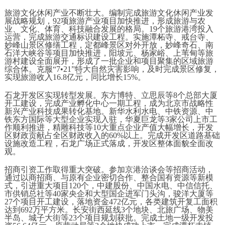
旅游文化休闲产业不断壮大。编制完成旅游文化休闲产业发
展战略规划，92项旅游产业项目加快推进，形成旅游与农
业、文化、体育、科技融合发展的格局。19个旅游港湾投入
运营，完成旅游交通标识建设工程。实施潭柘寺、戒台寺、
妙峰山景区修缮工程，定都峰景区对外开放，妙峰奇石、南
石洋大峡谷等项目加快推进，阳坡元、杨家峪、上苇甸等旅
游村建设全面展开，形成了一批企业和项目聚集的区域旅游
综合体。克服“7•21”特大自然灾害影响，及时完成景区修复，
实现旅游收入16.8亿元，同比增长15%。
石龙开发区实现转型发展。东方博特、立思辰等8个总部大厦
开工建设，完成产业孵化中心一期工程，成为北京市战略性
新兴产业科技成果转化基地。新华水利水电、中铁资源、中
铁东方国际等大型企业实现入驻，华夏巨龙等3家公司上市工
作顺利推进，精雕科技等10大重点企业产值大幅增长，开发
区财政贡献占全区财政收入的60%以上。完成开发区道路基础
设施改造工程，石龙广场正式落成，开发区整体面貌全面改
观。
招商引资工作取得重大突破。参加京港洽谈会等招商活动，
通过以商招商、与原有企业密切合作、整合国有资源等新模
式，引进重大项目120个，中建股份、中国水电、中信信托、
市供销总社等40家央企和大型国企进军门头沟，骏洋大厦等
27个项目开工建设，落地资金472亿元，各类建筑开复工面积
达到692万平方米。长安街西延线3个地块、北旅广场、物美
半岛、城子大街等23个项目规划获批。完成土地一级开发投