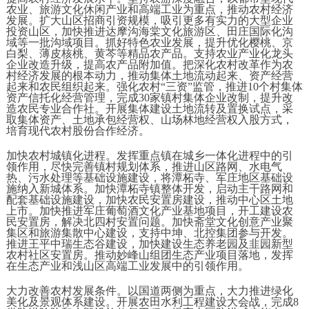
农业、旅游文化休闲产业和高端工业为重点，推动农村经济
发展。扩大山区招商引资规模，吸引更多有实力的大型企业
投资山区，加快推进达摩沟海棠文化旅游区、田庄国际化沟
域等一批沟域项目。抓好特色农业发展，提升优化樱桃、京
白梨、薄皮核桃、黄芩等精品农产品。支持农业产业化龙头
企业改造升级，提高农产品附加值。把深化农村改革作为农
村经济发展的根本动力，推动集体土地流动起来、资产经营
起来和农民组织起来。强化农村“三资”监管，推进10个村集体
资产信托化经营管理，完成30家镇村集体企业改制，提升改
造农民专业合作社。开展集体建设土地流转及置换试点，采
取集体资产、土地承包经营权、山场林地经营权入股方式，
培育现代农村股份合作经济。
加快农村城镇化进程。发挥重点镇在城乡一体化进程中的引
领作用，尽快完善镇村规划体系，推进山区路网、水电气
热、污水处理等基础设施建设，将潭柘寺、军庄地区基础设
施纳入新城体系。加快潭柘寺镇整体开发，启动主干路网和
配套基础设施建设，加快农民安置房建设，推动中心区土地
上市。加快推进军庄葡萄酒文化产业基地项目，开工建设农
民安置房，解决北四村安置问题。加快斋堂文化创意产业聚
集区和旅游集散中心建设，支持中坤、北控集团参与开发。
推进王平中瑞生态谷建设，加快建设生态养老园及韭园新型
农村社区安置房。推动妙峰山组团生态产业项目落地，发挥
在生态产业和浅山区高端工业发展中的引领作用。
大力改善农村发展条件。以国道两侧为重点，大力推进绿化
美化及景观体系建设。开展农田水利工程建设大会战，完成8