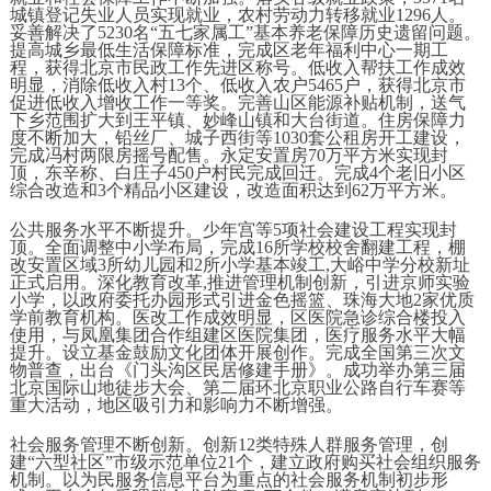
城镇登记失业人员实现就业，农村劳动力转移就业1296人。
妥善解决了5230名“五七家属工”基本养老保障历史遗留问题。
提高城乡最低生活保障标准，完成区老年福利中心一期工
程，获得北京市民政工作先进区称号。低收入帮扶工作成效
明显，消除低收入村13个、低收入农户5465户，获得北京市
促进低收入增收工作一等奖。完善山区能源补贴机制，送气
下乡范围扩大到王平镇、妙峰山镇和大台街道。住房保障力
度不断加大，铅丝厂、城子西街等1030套公租房开工建设，
完成冯村两限房摇号配售。永定安置房70万平方米实现封
顶，东辛称、白庄子450户村民完成回迁。完成4个老旧小区
综合改造和3个精品小区建设，改造面积达到62万平方米。
公共服务水平不断提升。少年宫等5项社会建设工程实现封
顶。全面调整中小学布局，完成16所学校校舍翻建工程，棚
改安置区域3所幼儿园和2所小学基本竣工,大峪中学分校新址
正式启用。深化教育改革,推进管理机制创新，引进京师实验
小学，以政府委托办园形式引进金色摇篮、珠海大地2家优质
学前教育机构。医改工作成效明显，区医院急诊综合楼投入
使用，与凤凰集团合作组建区医院集团，医疗服务水平大幅
提升。设立基金鼓励文化团体开展创作。完成全国第三次文
物普查，出台《门头沟区民居修建手册》。成功举办第三届
北京国际山地徒步大会、第二届环北京职业公路自行车赛等
重大活动，地区吸引力和影响力不断增强。
社会服务管理不断创新。创新12类特殊人群服务管理，创
建“六型社区”市级示范单位21个，建立政府购买社会组织服务
机制。以为民服务信息平台为重点的社会服务机制初步形