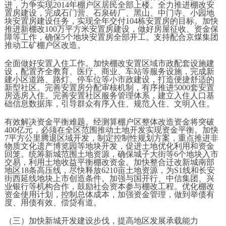
进，力争实现2014年棚户区居民全部上楼。全力推进棚改安
置房建设，完成石门营、石泉砖厂、黑山、中门寺、小园地
块安置房建设任务，实现全年交付104栋安置房的目标。加快
推进新棚改100万平方米安置房建设，做好房屋征收、资金保
障等工作，确保5个地块安置房全部开工。支持配合京煤集团
推动工矿棚户区改造。
全面做好安置入住工作。加快棚改安置区域市政配套设施建
设，配置齐全教育、医疗、商业、车站等服务设施，完成新
建小区道路、路灯、停车位等小市政建设，打造便捷舒适的
新型社区。完善安置房分配审核机制，有序推进5000套安置
房选房入住。完善安置社区服务管理体系，建立入住人口基
础信息数据库，引导群众有序入住、规范入住、文明入住。
有效解决资金平衡难题。经测算棚户区整体改造资金将突破
400亿元，必须在全区范围推动土地开发实现资金平衡。加快
7平方公里腾退区域开发，制定控制性规划方案，重点推进非
物质文化遗产博览园等地块开发，促进土地优化利用和资金
回笼。统筹新城范围土地资源，确保城子大街等6个地块入市
交易，利用土地收益平衡棚改资金。加快整合迁改新城南部
地区18条高压线，尽快释放6210亩土地资源，为S1线和长安
街西延线地块上市创造条件。加强与国开行、中信集团、兴
业银行等机构合作，鼓励社会资本参与棚改工程。优化棚改
资金使用计划，控制总体成本，加强资金管理，做到举债有
度、用债有效、偿贷有道。
（三）加快新城开发建设步伐，提高地区发展承载能力