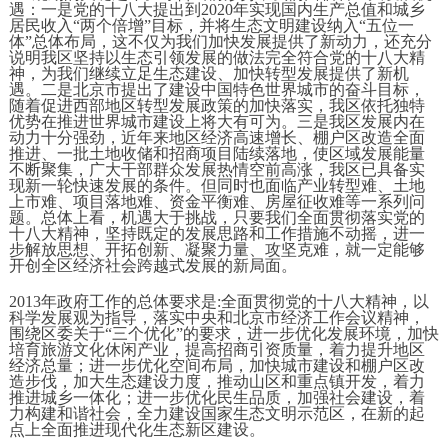
遇：一是党的十八大提出到2020年实现国内生产总值和城乡
居民收入“两个倍增”目标，并将生态文明建设纳入“五位一
体”总体布局，这不仅为我们加快发展提供了新动力，还充分
说明我区坚持以生态引领发展的做法完全符合党的十八大精
神，为我们继续立足生态建设、加快转型发展提供了新机
遇。二是北京市提出了建设中国特色世界城市的奋斗目标，
随着促进西部地区转型发展政策的加快落实，我区依托独特
优势在推进世界城市建设上将大有可为。三是我区发展内在
动力十分强劲，近年来地区经济高速增长、棚户区改造全面
推进、一批土地收储和招商项目陆续落地，使区域发展能量
不断聚集，广大干部群众发展热情空前高涨，我区已具备实
现新一轮快速发展的条件。但同时也面临产业转型难、土地
上市难、项目落地难、资金平衡难、房屋征收难等一系列问
题。总体上看，机遇大于挑战，只要我们全面贯彻落实党的
十八大精神，坚持既定的发展思路和工作措施不动摇，进一
步解放思想、开拓创新、凝聚力量、攻坚克难，就一定能够
开创全区经济社会跨越式发展的新局面。
2013年政府工作的总体要求是:全面贯彻党的十八大精神，以
科学发展观为指导，落实中央和北京市经济工作会议精神，
围绕区委关于“三个优化”的要求，进一步优化发展环境，加快
培育旅游文化休闲产业，提高招商引资质量，着力提升地区
经济总量；进一步优化空间布局，加快城市建设和棚户区改
造步伐，加大生态建设力度，推动山区和重点镇开发，着力
推进城乡一体化；进一步优化民生品质，加强社会建设，着
力构建和谐社会，全力建设国家生态文明示范区，在新的起
点上全面推进现代化生态新区建设。