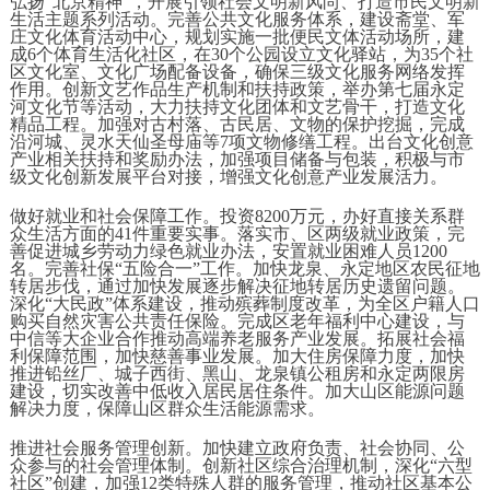
弘扬“北京精神”，开展引领社会文明新风尚、打造市民文明新
生活主题系列活动。完善公共文化服务体系，建设斋堂、军
庄文化体育活动中心，规划实施一批便民文体活动场所，建
成6个体育生活化社区，在30个公园设立文化驿站，为35个社
区文化室、文化广场配备设备，确保三级文化服务网络发挥
作用。创新文艺作品生产机制和扶持政策，举办第七届永定
河文化节等活动，大力扶持文化团体和文艺骨干，打造文化
精品工程。加强对古村落、古民居、文物的保护挖掘，完成
沿河城、灵水天仙圣母庙等7项文物修缮工程。出台文化创意
产业相关扶持和奖励办法，加强项目储备与包装，积极与市
级文化创新发展平台对接，增强文化创意产业发展活力。
做好就业和社会保障工作。投资8200万元，办好直接关系群
众生活方面的41件重要实事。落实市、区两级就业政策，完
善促进城乡劳动力绿色就业办法，安置就业困难人员1200
名。完善社保“五险合一”工作。加快龙泉、永定地区农民征地
转居步伐，通过加快发展逐步解决征地转居历史遗留问题。
深化“大民政”体系建设，推动殡葬制度改革，为全区户籍人口
购买自然灾害公共责任保险。完成区老年福利中心建设，与
中信等大企业合作推动高端养老服务产业发展。拓展社会福
利保障范围，加快慈善事业发展。加大住房保障力度，加快
推进铅丝厂、城子西街、黑山、龙泉镇公租房和永定两限房
建设，切实改善中低收入居民居住条件。加大山区能源问题
解决力度，保障山区群众生活能源需求。
推进社会服务管理创新。加快建立政府负责、社会协同、公
众参与的社会管理体制。创新社区综合治理机制，深化“六型
社区”创建，加强12类特殊人群的服务管理，推动社区基本公