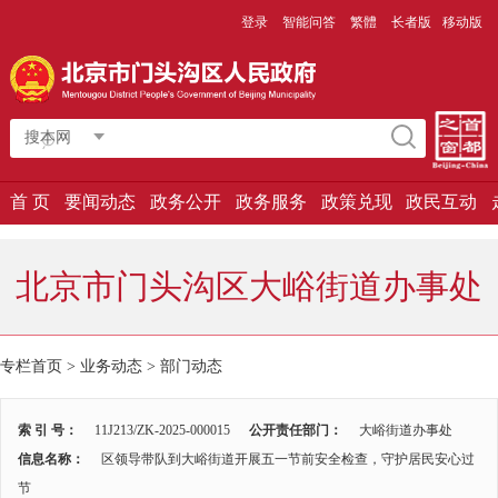
登录
智能问答
繁體
长者版
移动版
搜本网
首 页
要闻动态
政务公开
政务服务
政策兑现
政民互动
北京市门头沟区大峪街道办事处
专栏首页
>
业务动态
>
部门动态
索 引 号：
11J213/ZK-2025-000015
公开责任部门：
大峪街道办事处
信息名称：
区领导带队到大峪街道开展五一节前安全检查，守护居民安心过
节