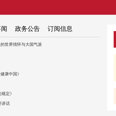
要闻
政务公告
订阅信息
交的世界情怀与大国气派
百花燕
本市进
吧台调
设健康中国》
本轮降
“世界
的规定》
展示为
要讲话
上半年