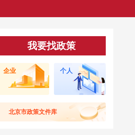
我要找政策
归 万象京华 第38届大众电影百花奖系列活动在京开幕
一步优化住房限购政策 非京籍家庭购房社保个税缴纳年限降为1
企业
个人
茶饮 街巷卖好物 “新店员”商圈上岗忙 机器人增添城市烟火气
雨39处积滞水点高效处置 雅园涵洞、分钟寺桥积水40分钟恢复
建筑之都”北京将让世界看到什么
中国企业“走出去”提供支撑的专业力量 服贸会首设出海服务推介
北京市政策文件库
483家特色首店密集落地 520余场首发首秀首展首演轮番上演 