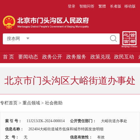
登录
智能问答
繁體
长者版
移动版
搜本网
首 页
要闻动态
政务公开
政务服务
政策兑现
政民互动
北京市门头沟区大峪街道办事处
专栏首页
>
重点领域
>
社会救助
索 引 号：
11J213/ZK-2024-000014
公开责任部门：
大峪街道办事处
信息名称：
202404大峪街道城市低保和城市特困发放明细
文 号：
无
信息有效性：
有效