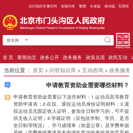
访问我的专属空间
智能问答
繁體
长者版
移动版
无障碍
搜本网
首 页
要闻动态
政务公开
政务服务
政策兑现
政民互动
当前位置 :
首页
>
问答知识库
>
互动咨询
>
政务服务
申请教育资助金需要哪些材料？
申请教育资助金需要以下这些材料：1.运动员高等教育
资助申请表；2.在役、退役运动员身份证明材料；3.退
役运动员无固定收入证明，参加全日制学习的，可不提
供无收入证明；4.学籍证明（应包括学制、学历、是否
全日制等情况）、学习成绩单（加盖公章）及学费单据
原件（学费单据要求是本申请年度内的单据并加盖高校