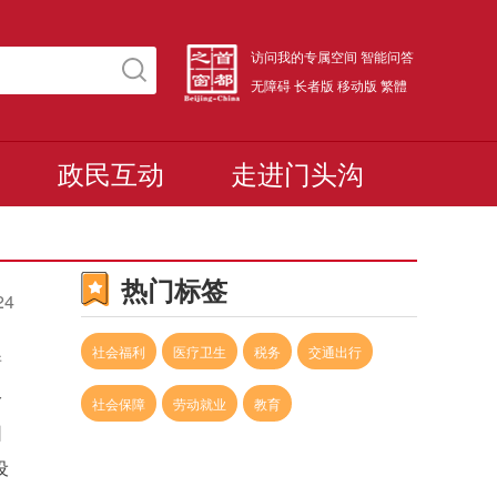
访问我的专属空间
智能问答
无障碍
长者版
移动版
繁體
政民互动
走进门头沟
热门标签
24
社会福利
医疗卫生
税务
交通出行
着
公
社会保障
劳动就业
教育
园
设