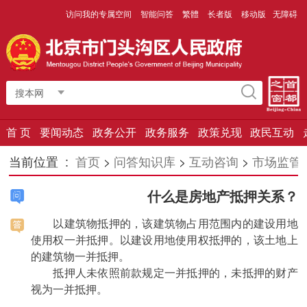
访问我的专属空间
智能问答
繁體
长者版
移动版
无障碍
搜本网
首 页
要闻动态
政务公开
政务服务
政策兑现
政民互动
当前位置 :
首页
>
问答知识库
>
互动咨询
>
市场监管
什么是房地产抵押关系？
以建筑物抵押的，该建筑物占用范围内的建设用地
使用权一并抵押。以建设用地使用权抵押的，该土地上
的建筑物一并抵押。
抵押人未依照前款规定一并抵押的，未抵押的财产
视为一并抵押。