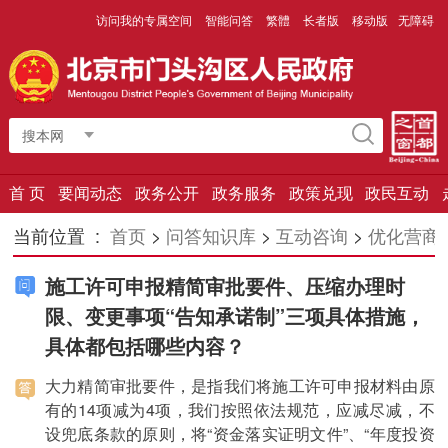
访问我的专属空间
智能问答
繁體
长者版
移动版
无障碍
搜本网
首 页
要闻动态
政务公开
政务服务
政策兑现
政民互动
当前位置 :
首页
>
问答知识库
>
互动咨询
>
优化营商
施工许可申报精简审批要件、压缩办理时
限、变更事项“告知承诺制”三项具体措施，
具体都包括哪些内容？
大力精简审批要件，是指我们将施工许可申报材料由原
有的14项减为4项，我们按照依法规范，应减尽减，不
设兜底条款的原则，将“资金落实证明文件”、“年度投资