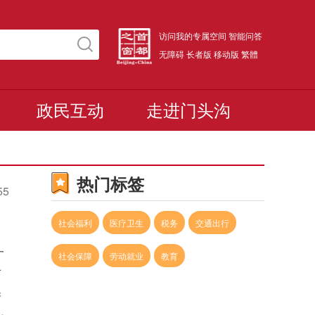
访问我的专属空间
智能问答
无障碍
长者版
移动版
繁體
政民互动
走进门头沟
热门标签
55
社会福利
医疗卫生
税务
交通出行
一
社会保障
劳动就业
教育
可
清