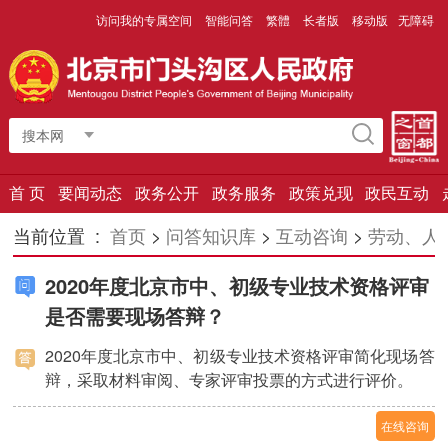
访问我的专属空间
智能问答
繁體
长者版
移动版
无障碍
搜本网
首 页
要闻动态
政务公开
政务服务
政策兑现
政民互动
当前位置 :
首页
>
问答知识库
>
互动咨询
>
劳动、人
2020年度北京市中、初级专业技术资格评审
是否需要现场答辩？
2020年度北京市中、初级专业技术资格评审简化现场答
辩，采取材料审阅、专家评审投票的方式进行评价。
在线咨询