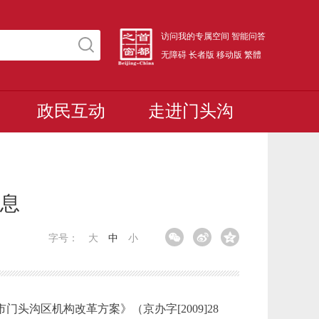
访问我的专属空间
智能问答
无障碍
长者版
移动版
繁體
政民互动
走进门头沟
信息
字号：
大
中
小
市门头沟区机构改革方案》（京办字
[2009]28